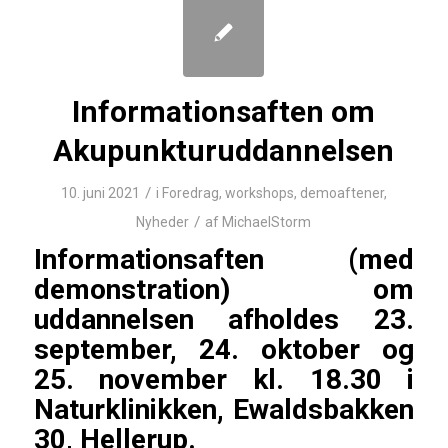
Informationsaften om
Akupunkturuddannelsen
/
10. juni 2021
i
Foredrag, workshops, demoaftener
,
/
Nyheder
af
MichaelStorm
Informationsaften (med
demonstration) om
uddannelsen afholdes 23.
september, 24. oktober og
25. november kl. 18.30 i
Naturklinikken, Ewaldsbakken
30, Hellerup.