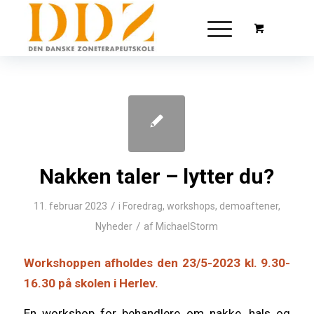
Nakken taler – lytter du?
/
11. februar 2023
i
Foredrag, workshops, demoaftener
,
/
Nyheder
af
MichaelStorm
Workshoppen afholdes den 23/5-2023 kl. 9.30-
16.30 på skolen i Herlev.
En workshop for behandlere om nakke, hals og