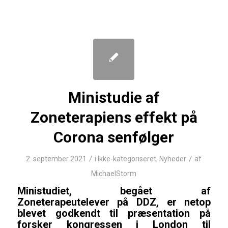
Ministudie af
Zoneterapiens effekt på
Corona senfølger
/
/
2. september 2021
i
Ikke-kategoriseret
,
Nyheder
af
MichaelStorm
Ministudiet, begået af
Zoneterapeutelever på DDZ, er netop
blevet godkendt til præsentation på
forsker kongressen i London til