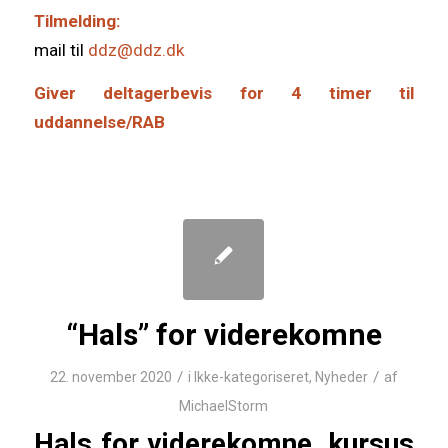
Tilmelding:
mail til
ddz@ddz.dk
Giver deltagerbevis for 4 timer til
uddannelse/RAB
“Hals” for viderekomne
/
/
22. november 2020
i
Ikke-kategoriseret
,
Nyheder
af
MichaelStorm
Hals for viderekomne, kursus