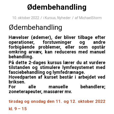
Ødembehandling
/
/
10. oktober 2022
i
Kursus
,
Nyheder
af
MichaelStorm
Ødembehandling
Hævelser (ødemer), der bliver tilbage efter
operationer, forstuvninger og andre
forbigående problemer, eller som opstår
omkring arvæv, kan reduceres med manuel
behandling.
På dette 2-dages kursus lærer du at vurdere
tilstanden og stimulere lymfesystemet med
fasciebehandling og lymfedrænage.
Hovedparten af kurset består i arbejdet ved
briksen.
For alle manuelle behandlere;
zoneterapeuter, massører mv.
tirsdag og onsdag den 11. og 12. oktober 2022
kl. 9 – 15