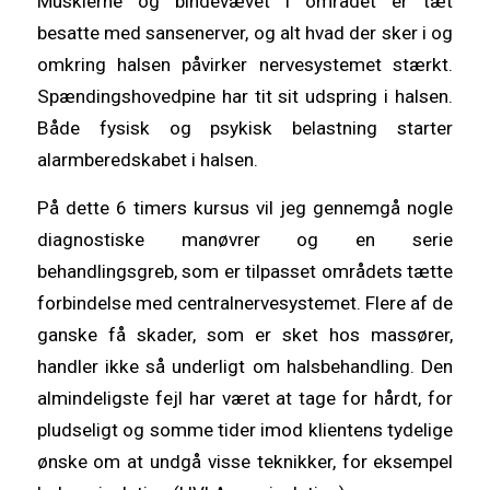
Musklerne og bindevævet i området er tæt
besatte med sansenerver, og alt hvad der sker i og
omkring halsen påvirker nervesystemet stærkt.
Spændingshovedpine har tit sit udspring i halsen.
Både fysisk og psykisk belastning starter
alarmberedskabet i halsen.
På dette 6 timers kursus vil jeg gennemgå nogle
diagnostiske manøvrer og en serie
behandlingsgreb, som er tilpasset områdets tætte
forbindelse med centralnervesystemet. Flere af de
ganske få skader, som er sket hos massører,
handler ikke så underligt om halsbehandling. Den
almindeligste fejl har været at tage for hårdt, for
pludseligt og somme tider imod klientens tydelige
ønske om at undgå visse teknikker, for eksempel