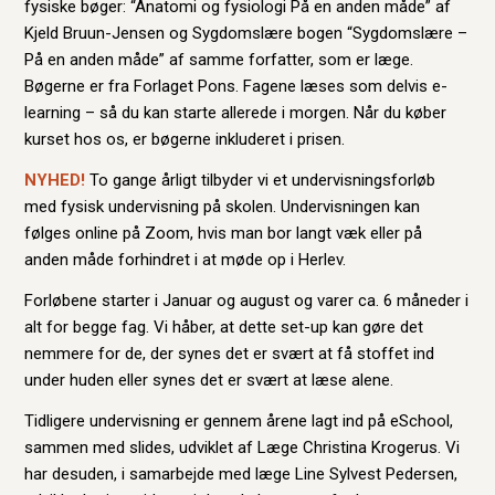
fysiske bøger: “Anatomi og fysiologi På en anden måde” af
Kjeld Bruun-Jensen og Sygdomslære bogen “Sygdomslære –
På en anden måde” af samme forfatter, som er læge.
Bøgerne er fra Forlaget Pons. Fagene læses som delvis e-
learning – så du kan starte allerede i morgen. Når du køber
kurset hos os, er bøgerne inkluderet i prisen.
NYHED!
To gange årligt tilbyder vi et undervisningsforløb
med fysisk undervisning på skolen. Undervisningen kan
følges online på Zoom, hvis man bor langt væk eller på
anden måde forhindret i at møde op i Herlev.
Forløbene starter i Januar og august og varer ca. 6 måneder i
alt for begge fag. Vi håber, at dette set-up kan gøre det
nemmere for de, der synes det er svært at få stoffet ind
under huden eller synes det er svært at læse alene.
Tidligere undervisning er gennem årene lagt ind på eSchool,
sammen med slides, udviklet af Læge Christina Krogerus. Vi
har desuden, i samarbejde med læge Line Sylvest Pedersen,