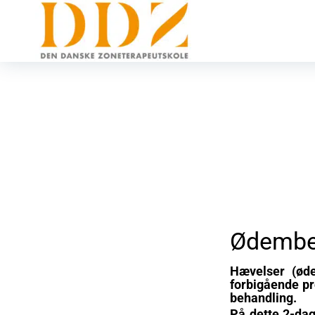
Ødembe
Hævelser (øde
forbigående p
behandling.
På dette 2-dag