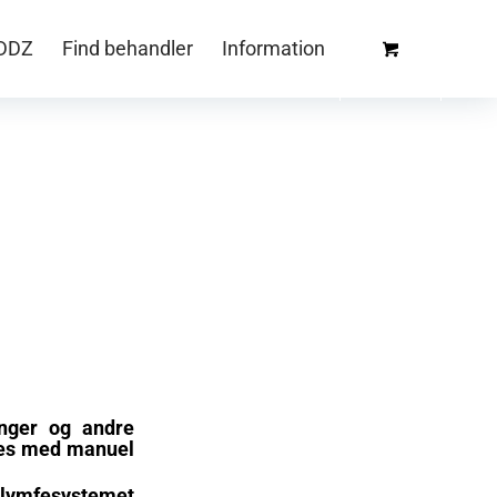
DDZ
Find behandler
Information
inger og andre
res med manuel
e lymfesystemet