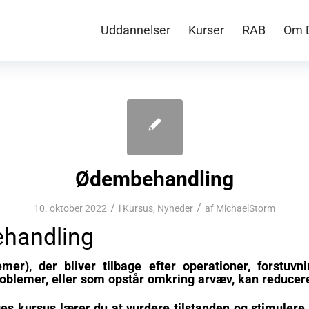
Uddannelser
Kurser
RAB
Om 
Ødembehandling
/
/
10. oktober 2022
i
Kursus
,
Nyheder
af
MichaelStorm
handling
mer), der bliver tilbage efter operationer, forstuvn
roblemer, eller som opstår omkring arvæv, kan reduce
es kursus lærer du at vurdere tilstanden og stimuler